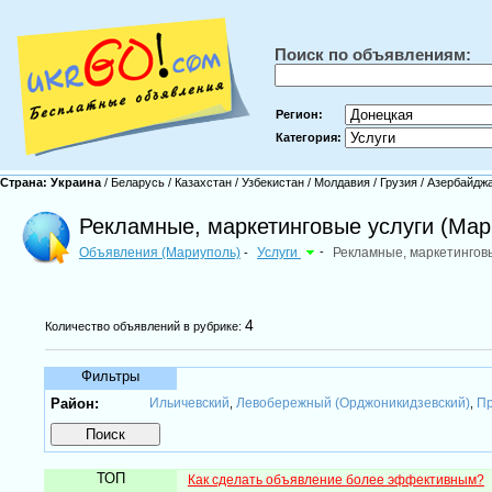
Поиск по объявлениям:
Регион:
Категория:
Страна:
Украина
/
Беларусь
/
Казахстан
/
Узбекистан
/
Молдавия
/
Грузия
/
Азербайдж
Рекламные, маркетинговые услуги (Мар
Объявления (Мариуполь)
Услуги
-
Рекламные, маркетингов
-
4
Количество объявлений в рубрике:
Фильтры
Район:
Ильичевский
Левобережный (Орджоникидзевский)
Пр
,
,
ТОП
Как сделать объявление более эффективным?