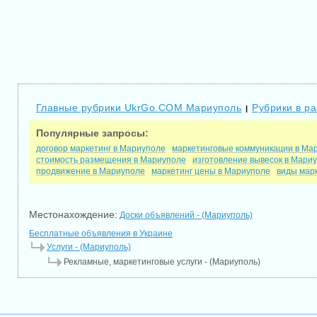
Главные рубрики UkrGo.COM Мариуполь
Рубрики в р
|
Популярные запросы:
договор маркетинг в Мариуполе
маркетинговые коммуникации в Ма
стоимость размещения в Мариуполе
изготовление вывесок в Мари
продвижение в Мариуполе
маркетинг цены в Мариуполе
виды мар
Местонахождение:
Доски объявлений - (Мариуполь)
Бесплатные объявления в Украине
Услуги - (Мариуполь)
Рекламные, маркетинговые услуги - (Мариуполь)