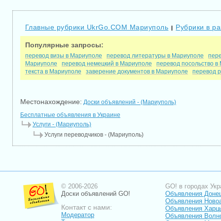
Главные рубрики UkrGo.COM Мариуполь
Рубрики в р
|
Популярные запросы:
перевод визы в Мариуполе
перевод литературы в Мариуполе
пере
Мариуполе
перевод немецкий в Мариуполе
перевод посольство в
текста в Мариуполе
заверение документов в Мариуполе
перевод p
Местонахождение:
Доски объявлений - (Мариуполь)
Бесплатные объявления в Украине
Услуги - (Мариуполь)
Услуги переводчиков - (Мариуполь)
© 2006-2026
GO! в городах Укр
Доски объявлений GO!
Объявления Доне
Объявления Ново
Контакт с нами:
Объявления Харц
Модератор
Объявления Волн