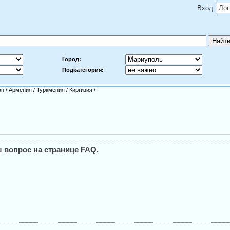
Вход:
Город:
Подкатегория:
ан
/
Армения
/
Туркмения
/
Киргизия
/
 вопрос на странице FAQ.