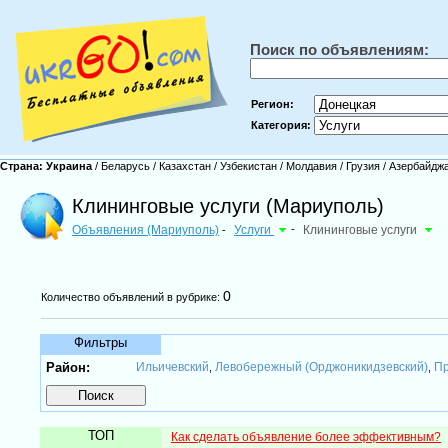
Поиск по объявлениям:
Регион:
Категория:
Страна:
Украина
/
Беларусь
/
Казахстан
/
Узбекистан
/
Молдавия
/
Грузия
/
Азербайдж
Клининговые услуги (Мариуполь)
Объявления (Мариуполь)
Услуги
-
Клининговые услуги
-
0
Количество объявлений в рубрике:
Фильтры
Район:
Ильичевский
Левобережный (Орджоникидзевский)
Пр
,
,
ТОП
Как сделать объявление более эффективным?