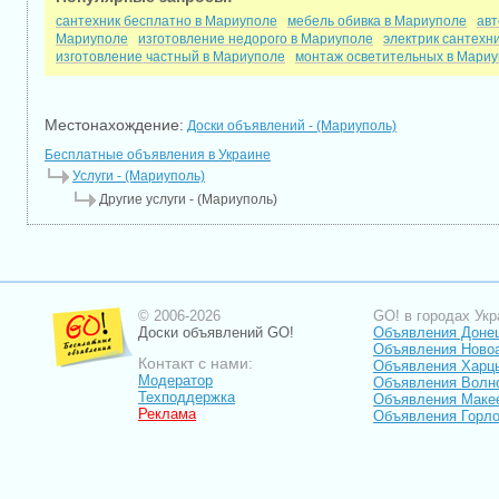
сантехник бесплатно в Мариуполе
мебель обивка в Мариуполе
авт
Мариуполе
изготовление недорого в Мариуполе
электрик сантехн
изготовление частный в Мариуполе
монтаж осветительных в Мари
Местонахождение:
Доски объявлений - (Мариуполь)
Бесплатные объявления в Украине
Услуги - (Мариуполь)
Другие услуги - (Мариуполь)
© 2006-2026
GO! в городах Укр
Доски объявлений GO!
Объявления Доне
Объявления Ново
Контакт с нами:
Объявления Харц
Модератор
Объявления Волн
Техподдержка
Объявления Маке
Реклама
Объявления Горло