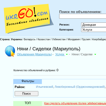
Поиск по объявлениям:
Регион:
Категория:
Страна:
Украина
/
Беларусь
/
Казахстан
/
Узбекистан
/
Молдавия
/
Грузия
/
Азербайдж
Няни / Cиделки (Мариуполь)
Объявления (Мариуполь)
Услуги
-
Няни / Cиделки
-
0
Количество объявлений в рубрике:
Фильтры
Район:
Ильичевский
Левобережный (Орджоникидзевский)
,
ТОП
Как сделать объявление более эффективны