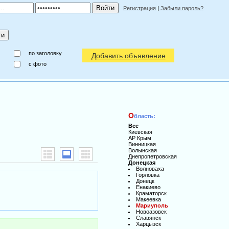
Регистрация
|
Забыли пароль?
по заголовку
Добавить объявление
c фото
О
бласть:
Все
Киевская
АР Крым
Винницкая
Волынская
Днепропетровская
Донецкая
Волноваха
Горловка
Донецк
Енакиево
Краматорск
Макеевка
Мариуполь
Новоазовск
Славянск
Харцызск