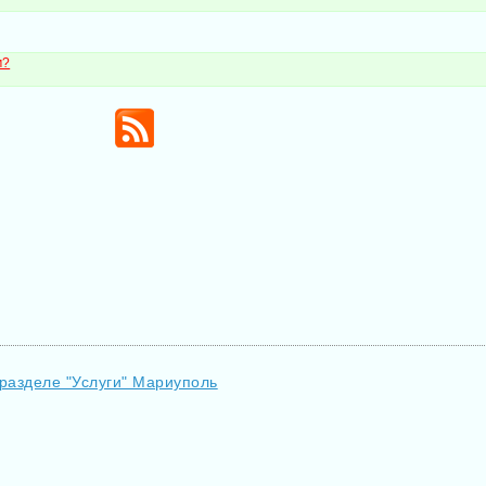
м?
 разделе "Услуги" Мариуполь