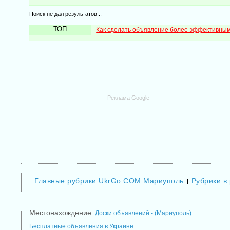
Поиск не дал результатов...
ТОП
Как сделать объявление более эффективны
Реклама Google
Главные рубрики UkrGo.COM Мариуполь
Рубрики в
|
Местонахождение:
Доски объявлений - (Мариуполь)
Бесплатные объявления в Украине