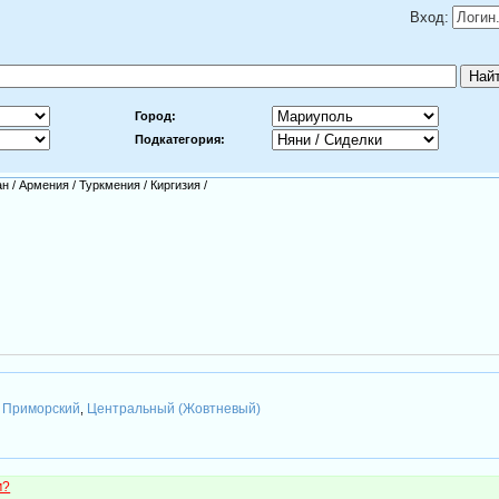
Вход:
Город:
Подкатегория:
ан
/
Армения
/
Туркмения
/
Киргизия
/
Приморский
Центральный (Жовтневый)
,
,
м?