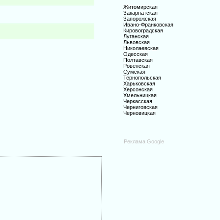
Житомирская
Закарпатская
Запорожская
Ивано-Франковская
Кировоградская
Луганская
Львовская
Николаевская
Одесская
Полтавская
Ровенская
Сумская
Тернопольская
Харьковская
Херсонская
Хмельницкая
Черкасская
Черниговская
Черновицкая
Реклама Google