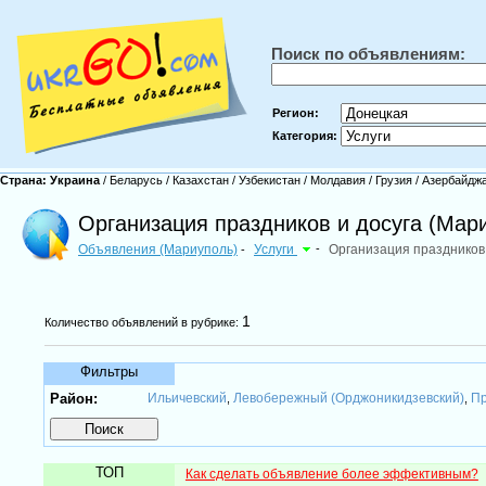
Поиск по объявлениям:
Регион:
Категория:
Страна:
Украина
/
Беларусь
/
Казахстан
/
Узбекистан
/
Молдавия
/
Грузия
/
Азербайдж
Организация праздников и досуга (Мар
Объявления (Мариуполь)
Услуги
-
Организация праздников 
-
1
Количество объявлений в рубрике:
Фильтры
Район:
Ильичевский
Левобережный (Орджоникидзевский)
Пр
,
,
ТОП
Как сделать объявление более эффективным?