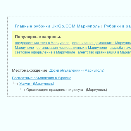
Главные рубрики UkrGo.COM Мариуполь
Рубрики в р
|
Популярные запросы:
поздравления стих в Мариуполе
организация домашних в Мариупо
Мариуполе
организация корпоративных в Мариуполе
свадьба там
световое оформление в Мариуполе
агентство организация в Мари
Местонахождение:
Доски объявлений - (Мариуполь)
Бесплатные объявления в Украине
Услуги - (Мариуполь)
Организация праздников и досуга - (Мариуполь)