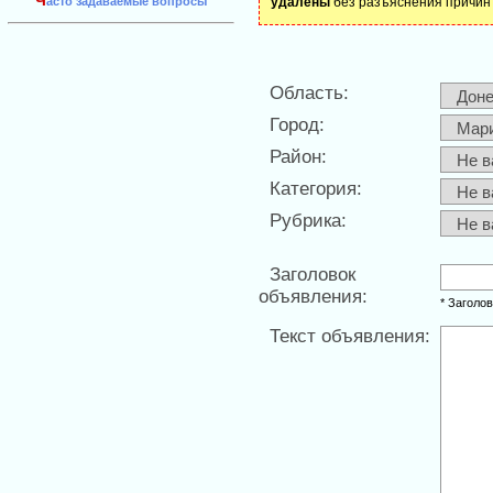
Ч
асто задаваемые вопросы
удалены
без разъяснения причин 
Область:
Город:
Район:
Категория:
Рубрика:
Заголовок
объявления:
* Заголо
Текст объявления: