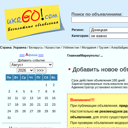
Поиск по объявлениям:
Регион:
Категория:
Страна:
Украина
/
Беларусь
/
Казахстан
/
Узбекистан
/
Молдавия
/
Грузия
/
Азербайдж
А
<<<
фиша
>>>
Главная/
Мариуполь/
...
Добавить событие
Добавить новое об
Пн
Вт
Ср
Чт
Пт
Сб
Вс
Срок действия объявления:180 дней.
Зарегистрированные пользователи мо
1
2
Администратор установил количество 
3
4
5
6
7
8
9
10
11
12
13
14
15
16
Внимание!!!
17
18
19
20
21
22
23
При публикации объявления,
прид
24
25
26
27
28
29
30
Настоятельно
не рекомендуем ра
объявления
, для этого существую
31
При проверке объявления модера