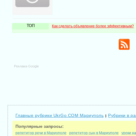
ТОП
Как сделать объявление более эффективным?
Реклама Google
Главные рубрики UkrGo.COM Мариуполь
Рубрики в р
|
Популярные запросы:
репетитор речи в Мариуполе
репетитор сын в Мариуполе
уроки н