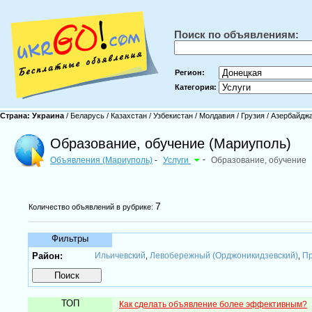
Поиск по объявлениям:
Регион:
Категория:
Страна:
Украина
/
Беларусь
/
Казахстан
/
Узбекистан
/
Молдавия
/
Грузия
/
Азербайдж
Образование, обучение (Мариуполь)
Объявления (Мариуполь)
Услуги
-
Образование, обучение
-
7
Количество объявлений в рубрике:
Фильтры
Район:
Ильичевский
Левобережный (Орджоникидзевский)
Пр
,
,
ТОП
Как сделать объявление более эффективным?