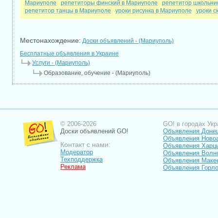
Мариуполе
репетиторы финский в Мариуполе
репетитор школьни
репетитор танцы в Мариуполе
уроки рисунка в Мариуполе
уроки с
Местонахождение:
Доски объявлений - (Мариуполь)
Бесплатные объявления в Украине
Услуги - (Мариуполь)
Образование, обучение - (Мариуполь)
© 2006-2026
GO! в городах Укр
Доски объявлений GO!
Объявления Доне
Объявления Ново
Контакт с нами:
Объявления Харц
Модератор
Объявления Волн
Техподдержка
Объявления Маке
Реклама
Объявления Горло