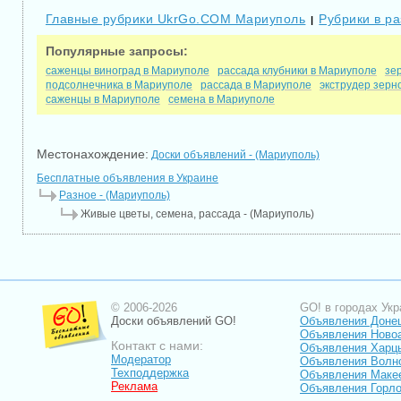
Главные рубрики UkrGo.COM Мариуполь
Рубрики в р
|
Популярные запросы:
саженцы виноград в Мариуполе
рассада клубники в Мариуполе
зе
подсолнечника в Мариуполе
рассада в Мариуполе
экструдер зерн
саженцы в Мариуполе
семена в Мариуполе
Местонахождение:
Доски объявлений - (Мариуполь)
Бесплатные объявления в Украине
Разное - (Мариуполь)
Живые цветы, семена, рассада - (Мариуполь)
© 2006-2026
GO! в городах Укр
Доски объявлений GO!
Объявления Доне
Объявления Ново
Контакт с нами:
Объявления Харц
Модератор
Объявления Волн
Техподдержка
Объявления Маке
Реклама
Объявления Горло