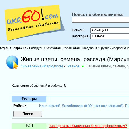
Поиск по объявлениям:
Регион:
Категория:
Страна:
Украина
/
Беларусь
/
Казахстан
/
Узбекистан
/
Молдавия
/
Грузия
/
Азербайдж
Живые цветы, семена, рассада (Мариу
Объявления (Мариуполь)
Разное
-
Живые цветы, семена, 
-
5
Количество объявлений в рубрике:
Фильтры
Район:
Ильичевский
Левобережный (Орджоникидзевский)
Пр
,
,
ТОП
Как сделать объявление более эффективным?