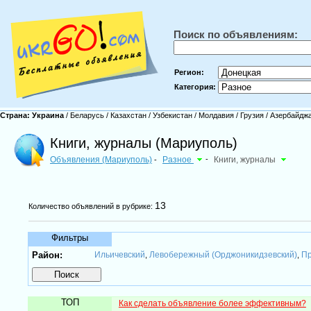
Поиск по объявлениям:
Регион:
Категория:
Страна:
Украина
/
Беларусь
/
Казахстан
/
Узбекистан
/
Молдавия
/
Грузия
/
Азербайдж
Книги, журналы (Мариуполь)
Объявления (Мариуполь)
Разное
-
Книги, журналы
-
13
Количество объявлений в рубрике:
Фильтры
Район:
Ильичевский
Левобережный (Орджоникидзевский)
Пр
,
,
ТОП
Как сделать объявление более эффективным?