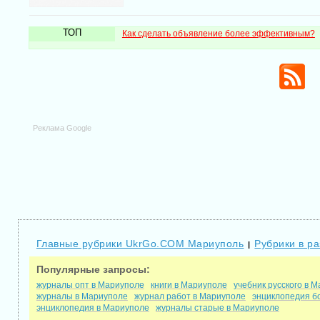
ТОП
Как сделать объявление более эффективным?
Реклама Google
Главные рубрики UkrGo.COM Мариуполь
Рубрики в р
|
Популярные запросы:
журналы опт в Мариуполе
книги в Мариуполе
учебник русского в 
журналы в Мариуполе
журнал работ в Мариуполе
энциклопедия б
энциклопедия в Мариуполе
журналы старые в Мариуполе