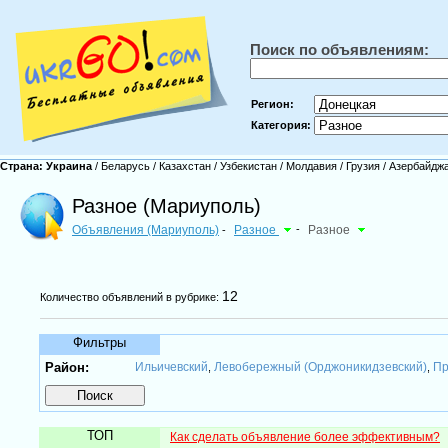
Поиск по объявлениям:
Регион:
Категория:
Страна:
Украина
/
Беларусь
/
Казахстан
/
Узбекистан
/
Молдавия
/
Грузия
/
Азербайдж
Разное (Мариуполь)
Объявления (Мариуполь)
Разное
-
Разное
-
12
Количество объявлений в рубрике:
Фильтры
Район:
Ильичевский
Левобережный (Орджоникидзевский)
Пр
,
,
ТОП
Как сделать объявление более эффективным?