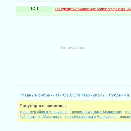
ТОП
Как сделать объявление более эффективны
Реклама Google
Главные рубрики UkrGo.COM Мариуполь
Рубрики в
|
Популярные запросы:
тренажер яйцо в Мариуполе
тренажер мэджик в Мариуполе
тре
бубновского в Мариуполе
тренажер гросса в Мариуполе
тренаж