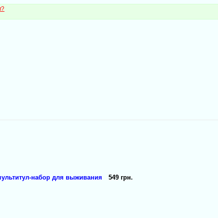
м?
ультитул-набор для выживания
549 грн.