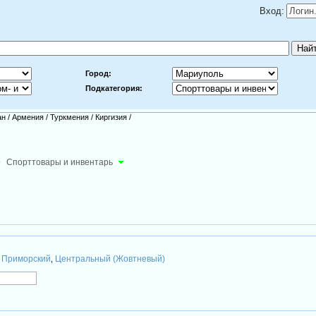
Вход:
Город:
Подкатегория:
ан
/
Армения
/
Туркмения
/
Киргизия
/
-
Спорттовары и инвентарь
Приморский
Центральный (Жовтневый)
,
,