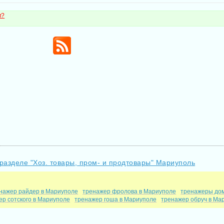
м?
 разделе "Хоз. товары, пром- и продтовары" Мариуполь
нажер райдер в Мариуполе
тренажер фролова в Мариуполе
тренажеры до
ер сотского в Мариуполе
тренажер гоша в Мариуполе
тренажер обруч в Ма