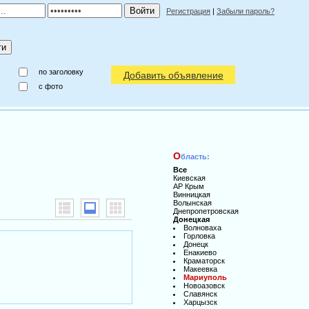
Регистрация
|
Забыли пароль?
по заголовку
Добавить объявление
c фото
О
бласть:
Все
Киевская
АР Крым
Винницкая
Волынская
Днепропетровская
Донецкая
Волноваха
Горловка
Донецк
Енакиево
Краматорск
Макеевка
Мариуполь
Новоазовск
Славянск
Харцызск