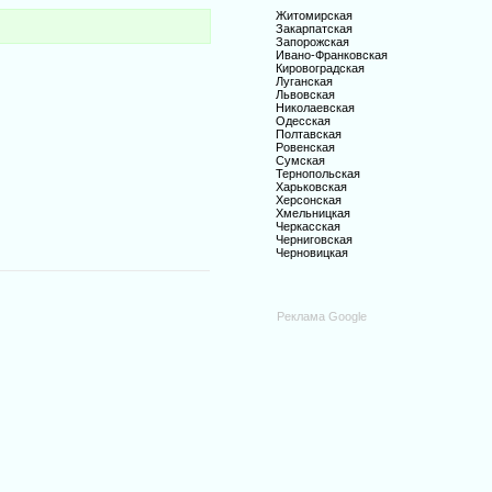
Житомирская
Закарпатская
Запорожская
Ивано-Франковская
Кировоградская
Луганская
Львовская
Николаевская
Одесская
Полтавская
Ровенская
Сумская
Тернопольская
Харьковская
Херсонская
Хмельницкая
Черкасская
Черниговская
Черновицкая
Реклама Google