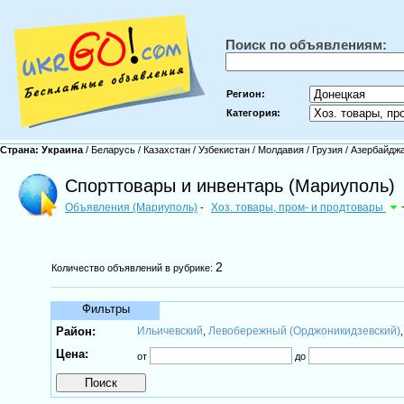
Поиск по объявлениям:
Регион:
Категория:
Страна:
Украина
/
Беларусь
/
Казахстан
/
Узбекистан
/
Молдавия
/
Грузия
/
Азербайдж
Спорттовары и инвентарь (Мариуполь)
Объявления (Мариуполь)
Хоз. товары, пром- и продтовары
-
2
Количество объявлений в рубрике:
Фильтры
Район:
Ильичевский
Левобережный (Орджоникидзевский)
,
Цена:
от
до