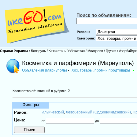
Поиск по объявлениям:
Регион:
Категория:
Страна:
Украина
/
Беларусь
/
Казахстан
/
Узбекистан
/
Молдавия
/
Грузия
/
Азербайдж
Косметика и парфюмерия (Мариуполь)
Объявления (Мариуполь)
Хоз. товары, пром- и продтовары
-
2
Количество объявлений в рубрике:
Фильтры
Район:
Ильичевский
Левобережный (Орджоникидзевский)
Пр
,
,
Цена:
от
до