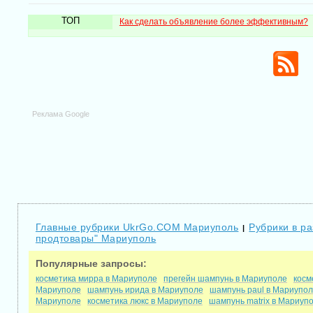
ТОП
Как сделать объявление более эффективным?
Реклама Google
Главные рубрики UkrGo.COM Мариуполь
Рубрики в ра
|
продтовары" Мариуполь
Популярные запросы:
косметика мирра в Мариуполе
прегейн шампунь в Мариуполе
косм
Мариуполе
шампунь ирида в Мариуполе
шампунь paul в Мариупо
Мариуполе
косметика люкс в Мариуполе
шампунь matrix в Мариуп