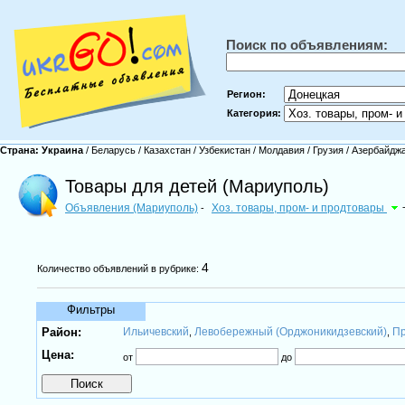
Поиск по объявлениям:
Регион:
Категория:
Страна:
Украина
/
Беларусь
/
Казахстан
/
Узбекистан
/
Молдавия
/
Грузия
/
Азербайдж
Товары для детей (Мариуполь)
Объявления (Мариуполь)
Хоз. товары, пром- и продтовары
-
4
Количество объявлений в рубрике:
Фильтры
Район:
Ильичевский
Левобережный (Орджоникидзевский)
Пр
,
,
Цена:
от
до