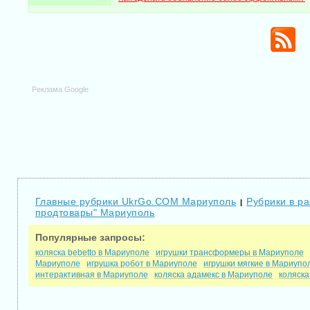
Реклама Google
Главные рубрики UkrGo.COM Мариуполь
Рубрики в ра
|
продтовары" Мариуполь
Популярные запросы:
коляска bebetto в Мариуполе
игрушки трансформеры в Мариуполе
Мариуполе
игрушка робот в Мариуполе
игрушки мягкие в Мариупо
интерактивная в Мариуполе
коляска адамекс в Мариуполе
коляска