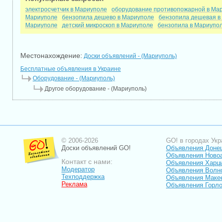
электросчетчик в Мариуполе
оборудование противопожарной в Ма
Мариуполе
бензопила дешево в Мариуполе
бензопила дешевая в
Мариуполе
детский микроскоп в Мариуполе
бензопила в Мариупо
Местонахождение:
Доски объявлений - (Мариуполь)
Бесплатные объявления в Украине
Оборудование - (Мариуполь)
Другое оборудование - (Мариуполь)
© 2006-2026
GO! в городах Укр
Доски объявлений GO!
Объявления Доне
Объявления Ново
Контакт с нами:
Объявления Харц
Модератор
Объявления Волн
Техподдержка
Объявления Маке
Реклама
Объявления Горло