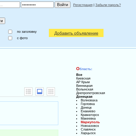
Регистрация
|
Забыли пароль?
по заголовку
Добавить объявление
c фото
О
бласть:
Все
Киевская
АР Крым
Винницкая
Волынская
Днепропетровская
Донецкая
Волноваха
Горловка
Донецк
Енакиево
Краматорск
Макеевка
Мариуполь
Новоазовск
Славянск
Харцызск