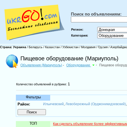
Поиск по объявлениям:
Регион:
Категория:
Страна:
Украина
/
Беларусь
/
Казахстан
/
Узбекистан
/
Молдавия
/
Грузия
/
Азербайдж
Пищевое оборудование (Мариуполь)
Объявления (Мариуполь)
Оборудование
-
Пищевое оборуд
-
1
Количество объявлений в рубрике:
Фильтры
Район:
Ильичевский
Левобережный (Орджоникидзевский)
,
ТОП
Как сделать объявление более эффективны