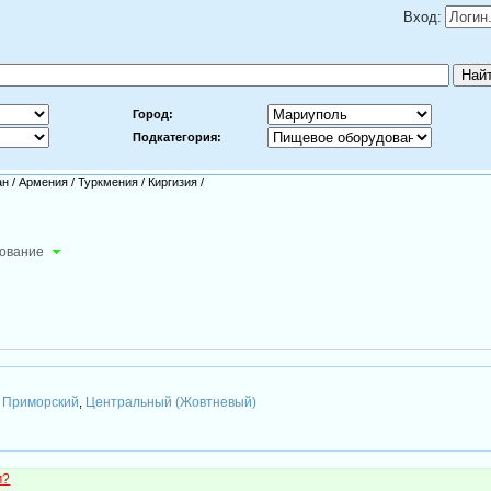
Вход:
Город:
Подкатегория:
ан
/
Армения
/
Туркмения
/
Киргизия
/
ование
Приморский
Центральный (Жовтневый)
,
,
м?