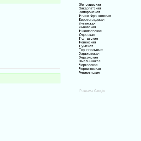
Житомирская
Закарпатская
Запорожская
Ивано-Франковская
Кировоградская
Луганская
Львовская
Николаевская
Одесская
Полтавская
Ровенская
Сумская
Тернопольская
Харьковская
Херсонская
Хмельницкая
Черкасская
Черниговская
Черновицкая
Реклама Google