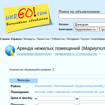
Поиск по объявлениям:
Регион:
Категория:
Страна:
Украина
/
Беларусь
/
Казахстан
/
Узбекистан
/
Молдавия
/
Грузия
/
Азербайдж
Аренда нежилых помещений (Мариупол
Объявления (Мариуполь)
Недвижимость / Строительство
-
-
1
Количество объявлений в рубрике:
Фильтры
Район:
Ильичевский
Левобережный (Орджоникидзевский)
,
,
Помещение:
магазин
офис
кафе\досуг
склад\производство
для
,
,
,
,
Цена в месяц:
от
до
Площадь: