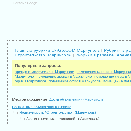
Реклама Google
Главные рубрики UkrGo.COM Мариуполь
Рубрики в р
|
Строительство" Мариуполь
Рубрики в разделе "Арен
|
Популярные запросы:
аренда коммерческая в Мариуполе
помещения магазин в Мариупо
Мариуполе
помещение аренда в Мариуполе
помещение склад в 
офис в Мариуполе
помещение офис в Мариуполе
помещение мага
Местонахождение:
Доски объявлений - (Мариуполь)
Бесплатные объявления в Украине
Недвижимость / Строительство - (Мариуполь)
Аренда нежилых помещений - (Мариуполь)