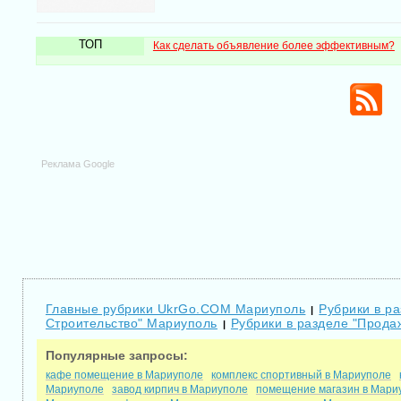
ТОП
Как сделать объявление более эффективным?
Реклама Google
Главные рубрики UkrGo.COM Мариуполь
Рубрики в р
|
Строительство" Мариуполь
Рубрики в разделе "Прод
|
Популярные запросы:
кафе помещение в Мариуполе
комплекс спортивный в Мариуполе
Мариуполе
завод кирпич в Мариуполе
помещение магазин в Мари