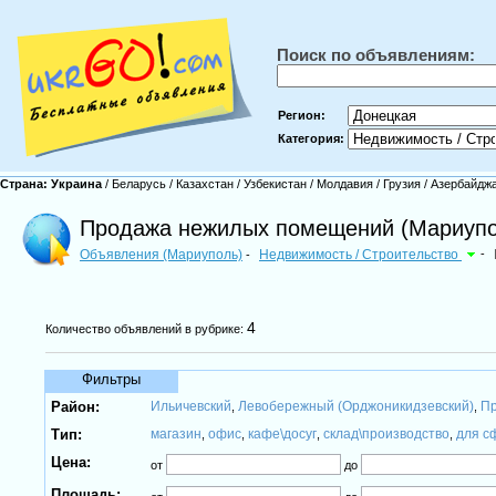
Поиск по объявлениям:
Регион:
Категория:
Страна:
Украина
/
Беларусь
/
Казахстан
/
Узбекистан
/
Молдавия
/
Грузия
/
Азербайдж
Продажа нежилых помещений (Мариупо
Объявления (Мариуполь)
Недвижимость / Строительство
-
-
4
Количество объявлений в рубрике:
Фильтры
Район:
Ильичевский
Левобережный (Орджоникидзевский)
Пр
,
,
Тип:
магазин
офис
кафе\досуг
склад\производство
для с
,
,
,
,
Цена:
от
до
Площадь: