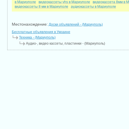
в Мариуполе
видеокассеты vhs в Мариуполе
видеокассета 8мм в 
видеокассеты 8 мм в Мариуполе
аудиокассеты в Мариуполе
Местонахождение:
Доски объявлений - (Мариуполь)
Бесплатные объявления в Украине
Техника - (Мариуполь)
Аудио-, видео кассеты, пластинки - (Мариуполь)