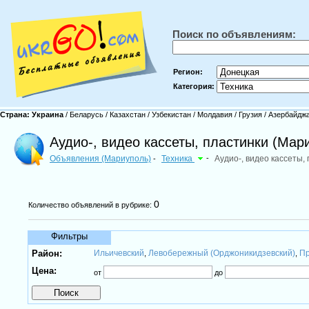
Поиск по объявлениям:
Регион:
Категория:
Страна:
Украина
/
Беларусь
/
Казахстан
/
Узбекистан
/
Молдавия
/
Грузия
/
Азербайдж
Аудио-, видео кассеты, пластинки (Мар
Объявления (Мариуполь)
Техника
-
Аудио-, видео кассеты,
-
0
Количество объявлений в рубрике:
Фильтры
Район:
Ильичевский
Левобережный (Орджоникидзевский)
Пр
,
,
Цена:
от
до