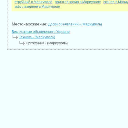
струйный в Мариуполе
принтер копир в Мариуполе
сканер в Мари
мфу лазерное в Мариуполе
Местонахождение:
Доски объявлений - (Мариуполь)
Бесплатные объявления в Украине
Техника - (Мариуполь)
Оргтехника - (Мариуполь)