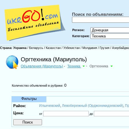
Поиск по объявлениям:
Регион:
Категория:
Страна:
Украина
/
Беларусь
/
Казахстан
/
Узбекистан
/
Молдавия
/
Грузия
/
Азербайдж
Оргтехника (Мариуполь)
Объявления (Мариуполь)
Техника
-
Оргтехника
-
0
Количество объявлений в рубрике:
Фильтры
Район:
Ильичевский
Левобережный (Орджоникидзевский)
Пр
,
,
Цена:
от
до