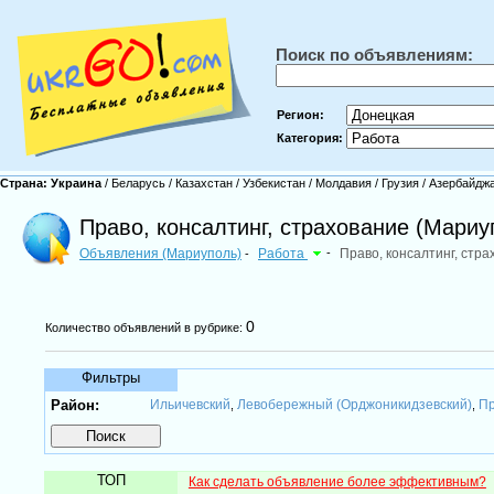
Поиск по объявлениям:
Регион:
Категория:
Страна:
Украина
/
Беларусь
/
Казахстан
/
Узбекистан
/
Молдавия
/
Грузия
/
Азербайдж
Право, консалтинг, страхование (Мариу
Объявления (Мариуполь)
Работа
-
Право, консалтинг, стр
-
0
Количество объявлений в рубрике:
Фильтры
Район:
Ильичевский
Левобережный (Орджоникидзевский)
Пр
,
,
ТОП
Как сделать объявление более эффективным?