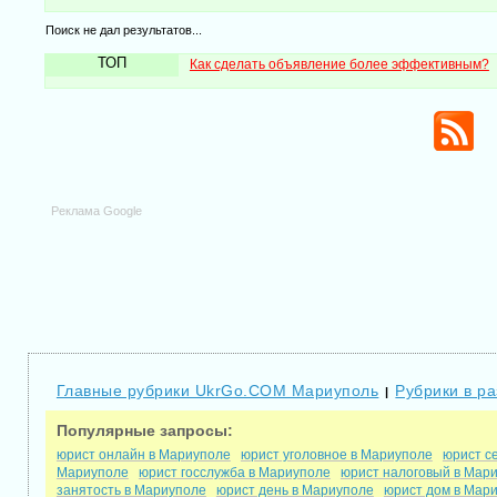
Поиск не дал результатов...
ТОП
Как сделать объявление более эффективным?
Реклама Google
Главные рубрики UkrGo.COM Мариуполь
Рубрики в р
|
Популярные запросы:
юрист онлайн в Мариуполе
юрист уголовное в Мариуполе
юрист с
Мариуполе
юрист госслужба в Мариуполе
юрист налоговый в Мар
занятость в Мариуполе
юрист день в Мариуполе
юрист дом в Мар