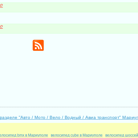
м?
м?
разделе "Авто / Мото / Вело / Водный / Авиа транспорт" Мариу
елосипед bmx в Мариуполе
велосипед cube в Мариуполе
велосипед шоссе