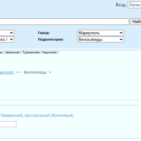
Вход:
Город:
Подкатегория:
ан
/
Армения
/
Туркмения
/
Киргизия
/
ранспорт
-
Велосипеды
Приморский
Центральный (Жовтневый)
,
,