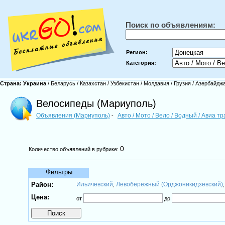
Поиск по объявлениям:
Регион:
Категория:
Страна:
Украина
/
Беларусь
/
Казахстан
/
Узбекистан
/
Молдавия
/
Грузия
/
Азербайдж
Велосипеды (Мариуполь)
Объявления (Мариуполь)
Авто / Мото / Вело / Водный / Авиа т
-
0
Количество объявлений в рубрике:
Фильтры
Район:
Ильичевский
Левобережный (Орджоникидзевский)
,
Цена:
от
до