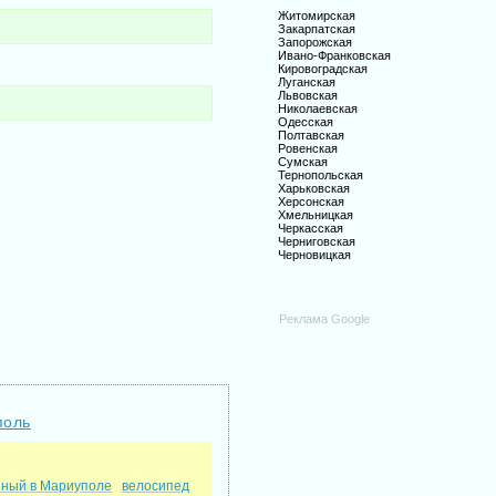
Житомирская
Закарпатская
Запорожская
Ивано-Франковская
Кировоградская
Луганская
Львовская
Николаевская
Одесская
Полтавская
Ровенская
Сумская
Тернопольская
Харьковская
Херсонская
Хмельницкая
Черкасская
Черниговская
Черновицкая
Реклама Google
поль
йный в Мариуполе
велосипед