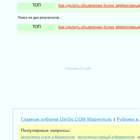
ТОП
Как сделать объявление более эффективны
Поиск не дал результатов...
ТОП
Как сделать объявление более эффективны
Реклама Google
Главные рубрики UkrGo.COM Мариуполь
Рубрики в 
|
Популярные запросы:
велосипед стелс в Мариуполе
велосипед горный в Мариуполе
в