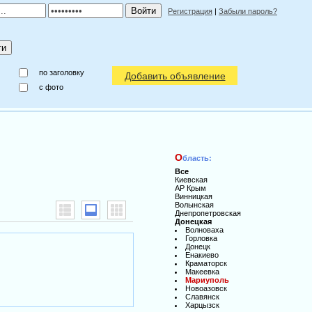
Регистрация
|
Забыли пароль?
по заголовку
Добавить объявление
c фото
О
бласть:
Все
Киевская
АР Крым
Винницкая
Волынская
Днепропетровская
Донецкая
Волноваха
Горловка
Донецк
Енакиево
Краматорск
Макеевка
Мариуполь
Новоазовск
Славянск
Харцызск