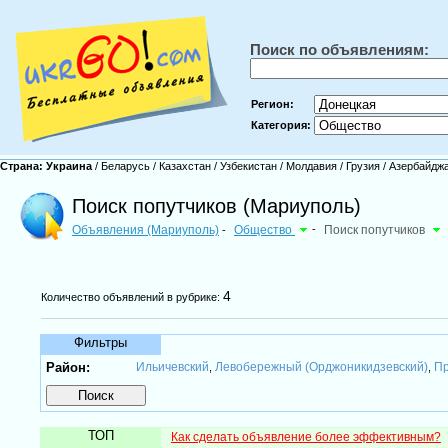
Поиск по объявлениям:
Регион:
Категория:
Страна:
Украина
/
Беларусь
/
Казахстан
/
Узбекистан
/
Молдавия
/
Грузия
/
Азербайдж
Поиск попутчиков (Мариуполь)
Объявления (Мариуполь)
Общество
-
Поиск попутчиков
-
4
Количество объявлений в рубрике:
Фильтры
Район:
Ильичевский
Левобережный (Орджоникидзевский)
Пр
,
,
ТОП
Как сделать объявление более эффективным?