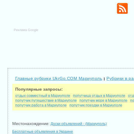
Реклама Google
Главные рубрики UkrGo.COM Мариуполь
Рубрики в р
|
Популярные запросы:
отдых совместный в Мариуполе
попутчица отдых в Мариуполе
отд
попутчик путешествие в Мариуполе
попутчик море в Мариуполе
по
попутчик работа в Мариуполе
попутчик поездки в Мариуполе
Местонахождение:
Доски объявлений - (Мариуполь)
Бесплатные объявления в Украине