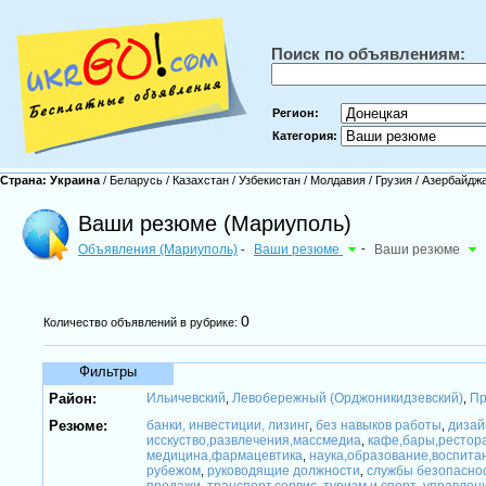
Поиск по объявлениям:
Регион:
Категория:
Страна:
Украина
/
Беларусь
/
Казахстан
/
Узбекистан
/
Молдавия
/
Грузия
/
Азербайдж
Ваши резюме (Мариуполь)
Объявления (Мариуполь)
Ваши резюме
-
Ваши резюме
-
0
Количество объявлений в рубрике:
Фильтры
Район:
Ильичевский
Левобережный (Орджоникидзевский)
Пр
,
,
Резюме:
банки, инвестиции, лизинг
без навыков работы
дизай
,
,
исскуство,развлечения,массмедиа
кафе,бары,рестор
,
медицина,фармацевтика
наука,образование,воспита
,
рубежом
руководящие должности
службы безопасно
,
,