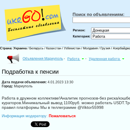
Поиск по объявлениям:
Регион:
Категория:
Страна:
Украина
/
Беларусь
/
Казахстан
/
Узбекистан
/
Молдавия
/
Грузия
/
Азербайдж
Объявления Мариуполь
-
Работа
-
Удаленная работа
Подработка к пенсии
Дата подачи объявления:
4.01.2023 13:30
Город:
Мариуполь
Работа в дружном коллективе!Аналитик прогнозов-без риска/кэш
кураторов.Минимальный вывод 1100руб. можно работать USDT.Тр
правил платформы Мы в теллеграмме @Viktor55998
Информация модератору:
Пожаловаться