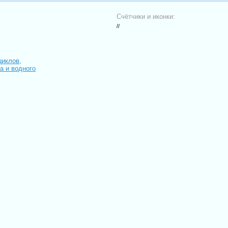
Счётчики и иконки:
//
циклов,
иа и водного