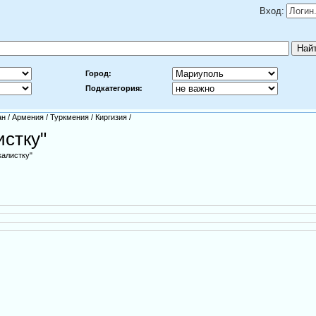
Вход:
Город:
Подкатегория:
ан
/
Армения
/
Туркмения
/
Киргизия
/
истку"
калистку"