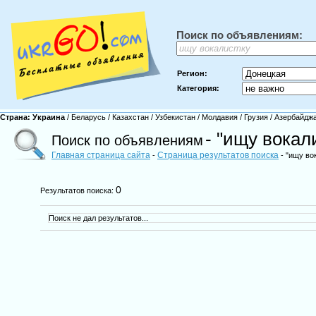
Поиск по объявлениям:
Регион:
Категория:
Страна:
Украина
/
Беларусь
/
Казахстан
/
Узбекистан
/
Молдавия
/
Грузия
/
Азербайдж
- "ищу вокал
Поиск по объявлениям
Главная страница сайта
Страница результатов поиска
-
- "ищу во
0
Результатов поиска:
Поиск не дал результатов...