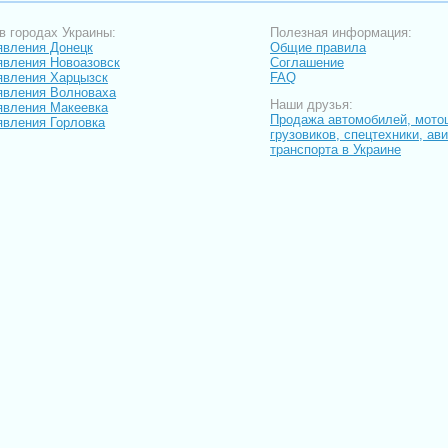
в городах Украины:
Полезная информация:
вления Донецк
Общие правила
вления Новоазовск
Соглашение
вления Харцызск
FAQ
вления Волноваха
Наши друзья:
вления Макеевка
Продажа автомобилей, мото
вления Горловка
грузовиков, спецтехники, ав
транспорта в Украине